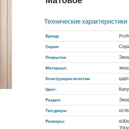
Технические характеристики
Prof
Бренд:
Сери
Серия:
Эко
Покрытие:
экош
Материал:
царг
Конструкция полотна:
Капу
Цвет:
Эко
Раздел:
осте
Тип двери:
600
Размеры:
700