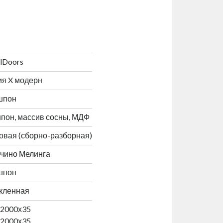
ilDoors
я X модерн
шпон
пон, массив сосны, МДФ
овая (сборно-разборная)
чино Мелинга
шпон
кленная
x2000х35
х2000х35