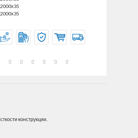
х2000х35
х2000х35
я
сткости конструкции.