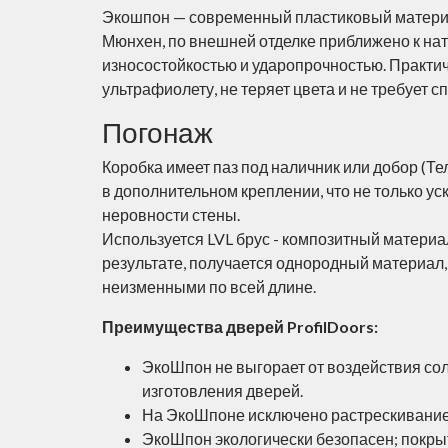
Экошпон — современный пластиковый материа
Мюнхен, по внешней отделке приближено к на
износостойкостью и ударопрочностью. Практиче
ультрафиолету, не теряет цвета и не требует с
Погонаж
Коробка имеет паз под наличник или добор (Т
в дополнительном креплении, что не только ус
неровности стены.
Используется LVL брус - композитный материа
результате, получается однородный материал
неизменными по всей длине.
Преимущества дверей ProfilDoors:
ЭкоШпон не выгорает от воздействия солн
изготовления дверей.
На ЭкоШпоне исключено растрескивание,
ЭкоШпон экологически безопасен; покрыт