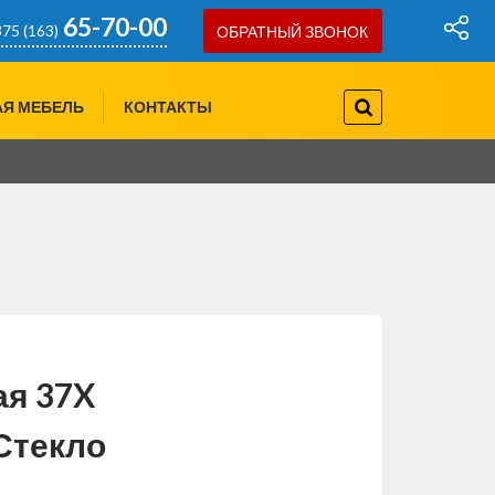
65-70-00
75 (163)
ОБРАТНЫЙ ЗВОНОК
757-97-07
75(29)
АЯ МЕБЕЛЬ
КОНТАКТЫ
778-80-66
75(29)
ая 37X
Стекло