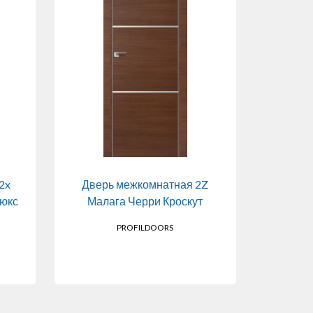
2x
Дверь межкомнатная 2Z
Дверь 
люкс
Малага Черри Кроскут
Пекан
PROFILDOORS