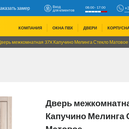
Вход
08:00 - 17:00
аказать замер
+3
для клиентов
+3
КОМПАНИЯ
ОКНА ПВХ
ДВЕРИ
КОРПУСН
+3
Дверь межкомнатная 37X Капучино Мелинга Стекло Матовое
Дверь межкомнатн
Капучино Мелинга 
Матовое