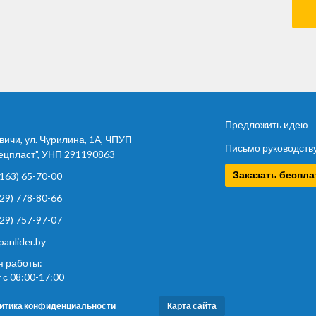
Предложить идею
вичи, ул. Чурилина, 1А, ЧПУП
Письмо руководств
цпласт", УНП 291190863
Заказать беспл
163) 65-70-00
29) 778-80-66
29) 757-97-07
panlider.by
 работы:
 с 08:00-17:00
итика конфиденциальности
Карта сайта