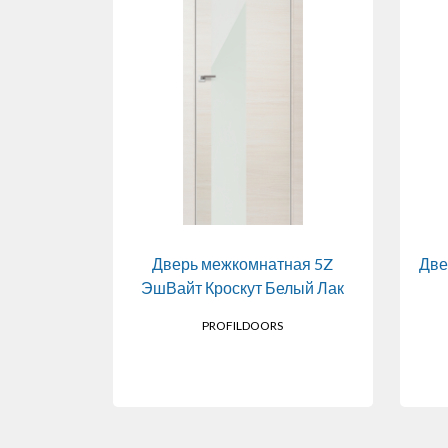
ая 101X
Дверь межкомнатная 5Z
Две
зрачное
ЭшВайт Кроскут Белый Лак
PROFILDOORS