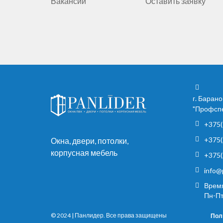
Вакансии
Оставить заявку
г. Барано
"Профспе
+375(
+375(
Окна, двери, потолки,
корпусная мебель
+375(
info@
Время
Пн-Пт
© 2024 | Панлидер. Все права защищены
Пол