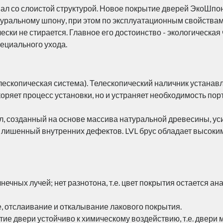
л со слоистой структурой. Новое покрытие дверей ЭкоШпон
туральному шпону, при этом по эксплуатационным свойства
ски не стирается. Главное его достоинство - экологическая 
пециального ухода.
елескопическая система). Телескопический наличник устанав
коряет процесс установки, но и устраняет необходимость пор
л, созданный на основе массива натуральной древесины, ус
, лишенный внутренних дефектов. LVL брус обладает высок
ечных лучей; нет разнотона, т.е. цвет покрытия остается ан
 отслаивание и откалывание лакового покрытия.
ие двери устойчиво к химическому воздействию, т.е. двери