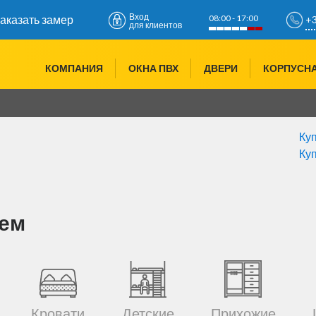
Вход
08:00 - 17:00
аказать замер
+3
для клиентов
+3
КОМПАНИЯ
ОКНА ПВХ
ДВЕРИ
КОРПУСН
+3
Куп
Куп
аем
Кровати
Детские
Прихожие