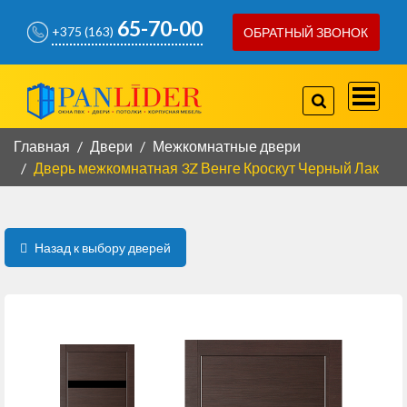
65-70-00
+375 (163)
ОБРАТНЫЙ ЗВОНОК
757-97-07
+375(29)
778-80-66
+375(29)
Главная
Двери
Межкомнатные двери
Дверь межкомнатная 3Z Венге Кроскут Черный Лак
КОРПУСНАЯ МЕБЕЛЬ
КОНТАКТЫ
Назад к выбору дверей