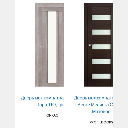
натная Турин 14
Дверь межкомнатная Верона
Дверь межкомнатная 29
Д
ый вералинга,
Тара, ПО, Грей
Венге Мелинга Стекло
 лакобель
Матовое
ЮРКАС
ИНЦОВО
PROFILDOORS