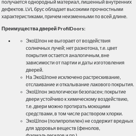
получается однородный материал, лишенный внутренних
дефектов. LVL брус обладает высокими прочностными
характеристиками, причем неизменными по всей длине.
Преимущества дверей ProfilDoors:
ЭкоШпон не выгорает от воздействия
солнечных лучей; нет разнотона, т.е. цвет
покрытия остается аналогичным, вне
зависимости от партии и даты изготовления
дверей.
На ЭкоШпоне исключено растрескивание,
отслаивание и откалывание лакового покрытия.
ЭкоШпон экологически безопасен; покрытие
двери устойчиво к химическому воздействию,
т.е. двери можно протирать моющими
средствами, в том числе раствором хлорки.
ЭкоШпон (полипропилен) не содержит вредных
для здоровья веществ (фенолов,
фармальдегидов и пр.).