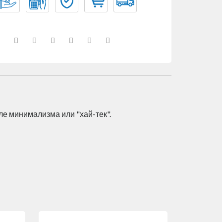
я
е минимализма или "хай-тек".