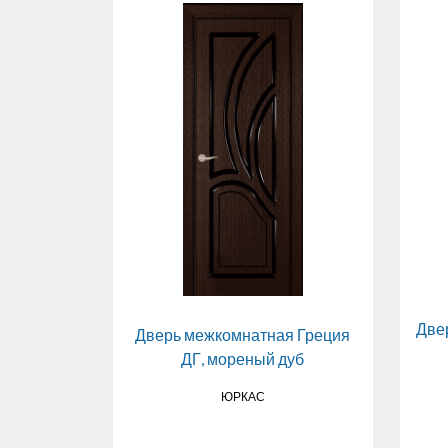
тная
 ваниль
Две
Дверь межкомнатная Греция
ДГ, мореный дуб
ЮРКАС