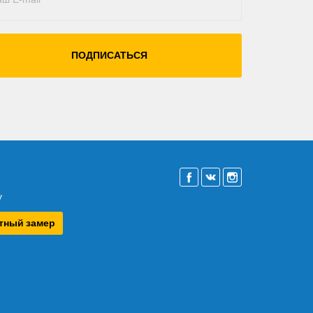
ПОДПИСАТЬСЯ
у
атный замер