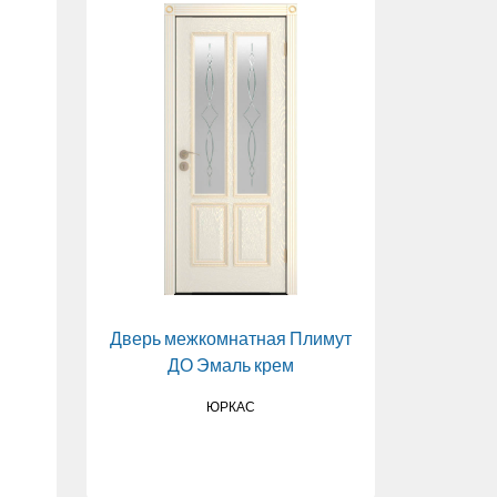
Дверь межкомнатная Плимут
Дверь м
ДО Эмаль крем
ЮРКАС