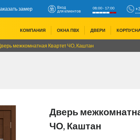
Вход
08:00 - 17:00
аказать замер
+3
для клиентов
+3
КОМПАНИЯ
ОКНА ПВХ
ДВЕРИ
КОРПУСН
+3
Дверь межкомнатная Квартет ЧО, Каштан
Дверь межкомнатна
ЧО, Каштан