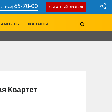
65-70-00
75 (163)
ОБРАТНЫЙ ЗВОНОК
757-97-07
75(29)
АЯ МЕБЕЛЬ
КОНТАКТЫ
778-80-66
75(29)
я Квартет