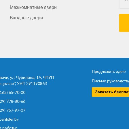
Межкомнатные двери
Входные двери
Предложить идею
вичи, ул. Чурилина, 1А, ЧПУП
Письмо руководств
цпласт", УНП 291190863
Заказать беспл
163) 65-70-00
29) 778-80-66
29) 757-97-07
panlider.by
 работы: