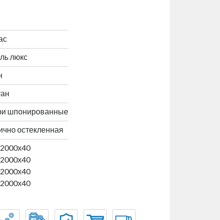
ас
ль люкс
н
тан
ри шпонированные
ично остекленная
x2000х40
x2000х40
x2000х40
x2000х40