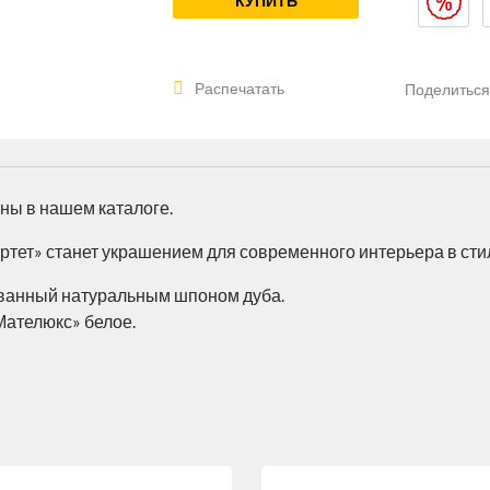
КУПИТЬ
Распечатать
Поделитьс
ны в нашем каталоге.
тет» станет украшением для современного интерьера в стил
ованный натуральным шпоном дуба.
Мателюкс» белое.