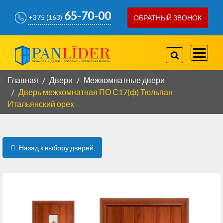
65-70-00
+375 (163)
ОБРАТНЫЙ ЗВОНОК
757-97-07
+375(29)
778-80-66
+375(29)
Главная
Двери
Межкомнатные двери
Дверь межкомнатная ПО С17(ф) Тюльпан
Итальянский орех
КОРПУСНАЯ МЕБЕЛЬ
КОНТАКТЫ
Назад к выбору дверей