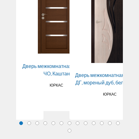
Дверь межкомнатная Квартет
Две
ежкомнатная
ЧО, Каштан
Дверь межкомнатная Лилия
с ДО Венге, рис.
ДГ, мореный дуб, беленый 
ЮРКАС
24
ЮРКАС
OODDOORS