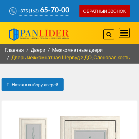
65-70-00
+375 (163)
ОБРАТНЫЙ ЗВОНОК
757-97-07
+375(29)
778-80-66
+375(29)
Главная
Двери
Межкомнатные двери
Дверь межкомнатная Шервуд 2 ДО, Слоновая кость
КОРПУСНАЯ МЕБЕЛЬ
КОНТАКТЫ
Назад к выбору дверей