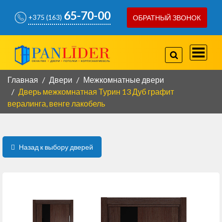
65-70-00
+375 (163)
ОБРАТНЫЙ ЗВОНОК
757-97-07
+375(29)
778-80-66
+375(29)
Главная
Двери
Межкомнатные двери
Дверь межкомнатная Турин 13 Дуб графит
вералинга, венге лакобель
КОРПУСНАЯ МЕБЕЛЬ
КОНТАКТЫ
Назад к выбору дверей