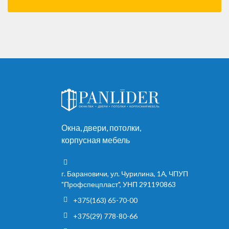
Окна, двери, потолки,
корпусная мебель
г. Барановичи, ул. Чурилина, 1А, ЧПУП
"Профспецпласт", УНП 291190863
+375(163) 65-70-00
+375(29) 778-80-66