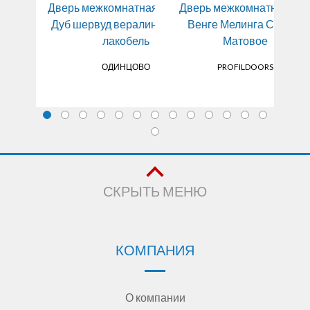
мнатная 98x Дуб
Дверь межкомнатная Турин 04
Дверь межкомнатная 29
Двер
тлый, мателюкс
Дуб шервуд вералинга, мокко
Венге Мелинга Стекло
лакобель
Матовое
ILDOORS
ОДИНЦОВО
PROFILDOORS
СКРЫТЬ МЕНЮ
КОМПАНИЯ
О компании