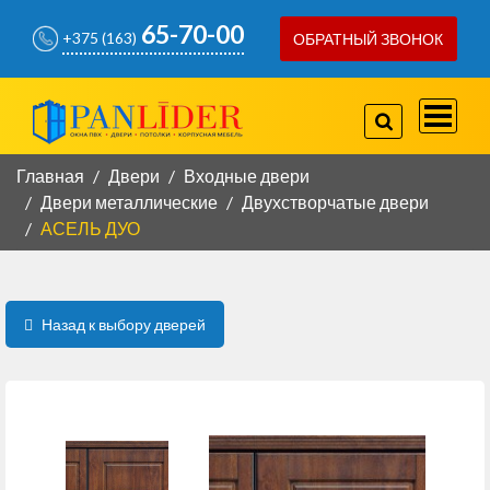
65-70-00
+375 (163)
ОБРАТНЫЙ ЗВОНОК
757-97-07
+375(29)
778-80-66
+375(29)
Главная
Двери
Входные двери
Двери металлические
Двухстворчатые двери
АСЕЛЬ ДУО
КОРПУСНАЯ МЕБЕЛЬ
КОНТАКТЫ
Назад к выбору дверей